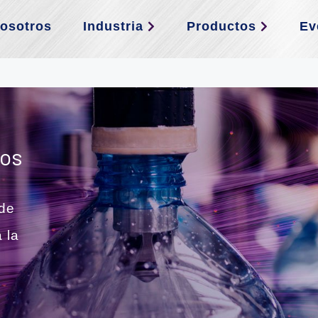
osotros
Industria
Productos
Ev
eos
de
 la