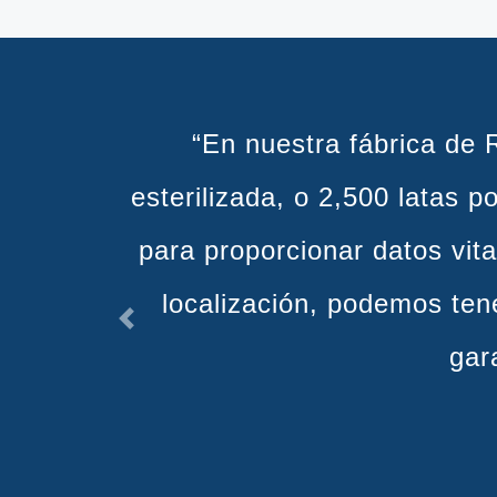
“La tecnología y los
conocimiento y control a t
l
Previous