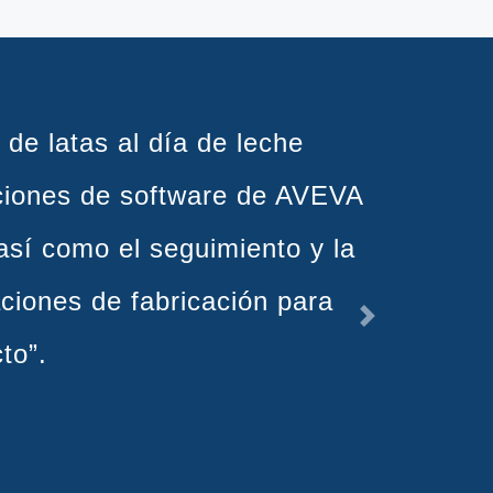
ntar nuestro nivel de
ejorar nuestros procesos en
.”
Next