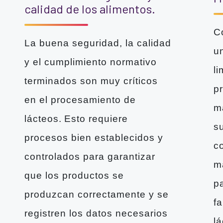
calidad de los alimentos.
C
La buena seguridad, la calidad
un
y el cumplimiento normativo
li
terminados son muy críticos
p
en el procesamiento de
m
lácteos. Esto requiere
s
procesos bien establecidos y
co
controlados para garantizar
m
que los productos se
p
produzcan correctamente y se
f
registren los datos necesarios
l