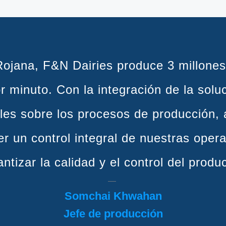
 productos de AVEVA han ayudado a aume
al grado que ahora podemos pensar en m
ugar de simplemente mantenernos al día
Jan Barnard
Ingeniero de Procesos
Woodiands Dairy