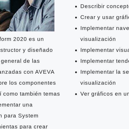
Describir concept
Crear y usar gráf
Implementar nave
tform 2020 es un
visualización
nstructor y diseñado
Implementar visu
 general de las
Implementar tende
 lanzadas con AVEVA
Implementar la se
bre los componentes
visualización
sí como también temas
Ver gráficos en 
lementar una
ch para System
ientas para crear