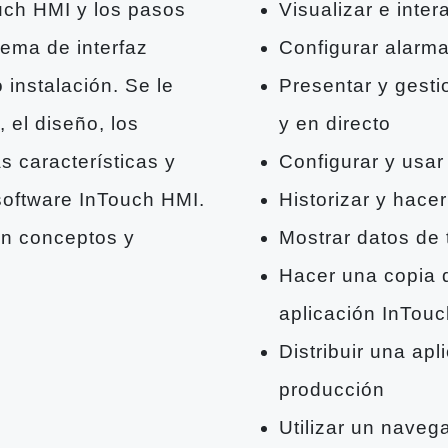
ouch HMI y los pasos
Visualizar e inte
tema de interfaz
Configurar alarm
instalación. Se le
Presentar y gesti
, el diseño, los
y en directo
s características y
Configurar y usar
 software InTouch HMI.
Historizar y hace
an conceptos y
Mostrar datos de
Hacer una copia 
aplicación InTou
Distribuir una ap
producción
Utilizar un naveg