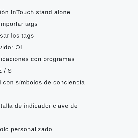
ción InTouch stand alone
 importar tags
sar los tags
vidor OI
nicaciones con programas
E / S
I con símbolos de conciencia
talla de indicador clave de
bolo personalizado